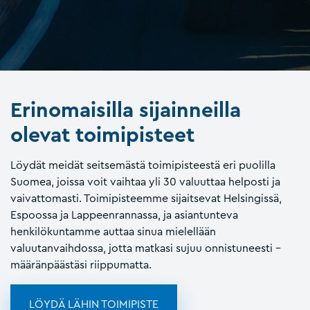
Erinomaisilla sijainneilla
olevat toimipisteet
Löydät meidät seitsemästä toimipisteestä eri puolilla
Suomea, joissa voit vaihtaa yli 30 valuuttaa helposti ja
vaivattomasti. Toimipisteemme sijaitsevat Helsingissä,
Espoossa ja Lappeenrannassa, ja asiantunteva
henkilökuntamme auttaa sinua mielellään
valuutanvaihdossa, jotta matkasi sujuu onnistuneesti –
määränpäästäsi riippumatta.
LÖYDÄ LÄHIN TOIMIPISTE