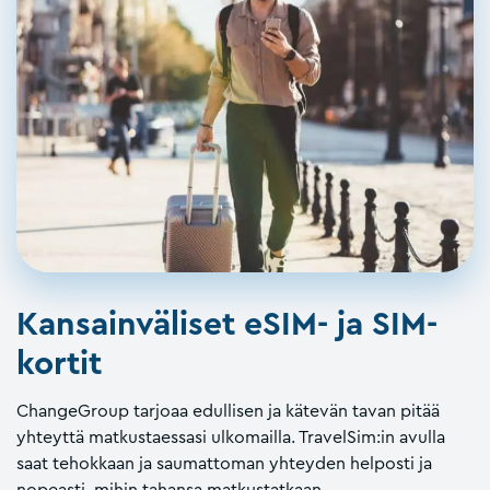
Kansainväliset eSIM- ja SIM-
kortit
ChangeGroup tarjoaa edullisen ja kätevän tavan pitää
yhteyttä matkustaessasi ulkomailla. TravelSim:in avulla
saat tehokkaan ja saumattoman yhteyden helposti ja
nopeasti, mihin tahansa matkustatkaan.