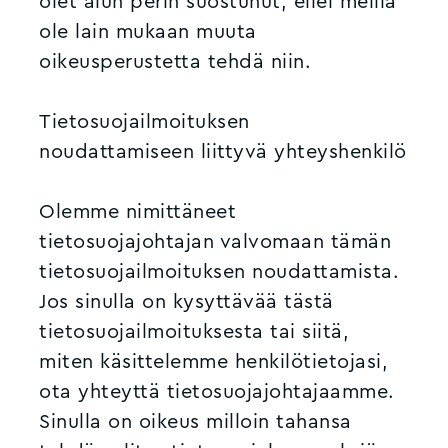
olet alun perin suostunut, ellei meillä
ole lain mukaan muuta
oikeusperustetta tehdä niin.
Tietosuojailmoituksen
noudattamiseen liittyvä yhteyshenkilö
Olemme nimittäneet
tietosuojajohtajan valvomaan tämän
tietosuojailmoituksen noudattamista.
Jos sinulla on kysyttävää tästä
tietosuojailmoituksesta tai siitä,
miten käsittelemme henkilötietojasi,
ota yhteyttä tietosuojajohtajaamme.
Sinulla on oikeus milloin tahansa