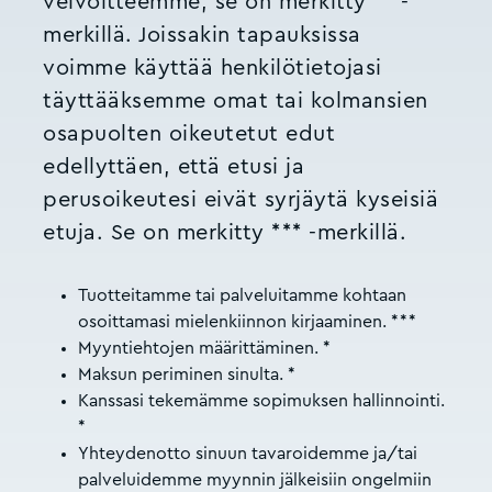
velvoitteemme, se on merkitty ** -
merkillä. Joissakin tapauksissa
voimme käyttää henkilötietojasi
täyttääksemme omat tai kolmansien
osapuolten oikeutetut edut
edellyttäen, että etusi ja
perusoikeutesi eivät syrjäytä kyseisiä
etuja. Se on merkitty *** -merkillä.
Tuotteitamme tai palveluitamme kohtaan
osoittamasi mielenkiinnon kirjaaminen. ***
Myyntiehtojen määrittäminen. *
Maksun periminen sinulta. *
Kanssasi tekemämme sopimuksen hallinnointi.
*
Yhteydenotto sinuun tavaroidemme ja/tai
palveluidemme myynnin jälkeisiin ongelmiin