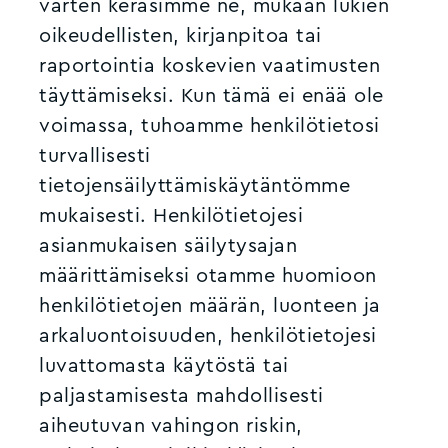
varten keräsimme ne, mukaan lukien
oikeudellisten, kirjanpitoa tai
raportointia koskevien vaatimusten
täyttämiseksi. Kun tämä ei enää ole
voimassa, tuhoamme henkilötietosi
turvallisesti
tietojensäilyttämiskäytäntömme
mukaisesti. Henkilötietojesi
asianmukaisen säilytysajan
määrittämiseksi otamme huomioon
henkilötietojen määrän, luonteen ja
arkaluontoisuuden, henkilötietojesi
luvattomasta käytöstä tai
paljastamisesta mahdollisesti
aiheutuvan vahingon riskin,