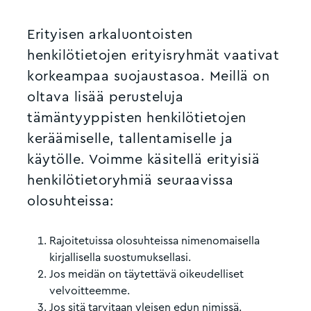
Erityisen arkaluontoisten
henkilötietojen erityisryhmät vaativat
korkeampaa suojaustasoa. Meillä on
oltava lisää perusteluja
tämäntyyppisten henkilötietojen
keräämiselle, tallentamiselle ja
käytölle. Voimme käsitellä erityisiä
henkilötietoryhmiä seuraavissa
olosuhteissa:
Rajoitetuissa olosuhteissa nimenomaisella
kirjallisella suostumuksellasi.
Jos meidän on täytettävä oikeudelliset
velvoitteemme.
Jos sitä tarvitaan yleisen edun nimissä.