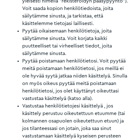
yleisesti nimellä "rekisteröidyn pääsypyyntö").
Voit saada kopion henkilötiedoista, joita
säilytämme sinusta, ja tarkistaa, että
käsittelemme tietojasi laillisesti.
Pyytää oikaisemaan henkilötietoja, joita
säilytämme sinusta. Voit korjata kaikki
puutteelliset tai virheelliset tiedot, joita
säilytämme sinusta.
Pyytää poistamaan henkilötietosi. Voit pyytää
meitä poistamaan henkilötietosi, jos meillä ei
ole hyvää syytä jatkaa niiden käsittelyä. Sinulla
on myös oikeus pyytää meitä poistamaan
henkilötietosi, jos olet käyttänyt oikeuttasi
vastustaa käsittelyä (katso alla).
Vastustaa henkilötietojesi käsittelyä , jos
käsittely perustuu oikeutettuun etuumme (tai
kolmannen osapuolen oikeutettuun etuun) ja
jos tilanteessasi on jotain, joka saa sinut
vastustamaan käsittelyä kyseisen perusteen