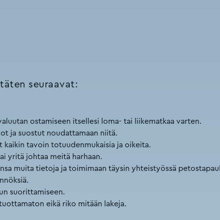
 täten seuraavat:
aluutan ostamiseen itsellesi loma- tai liikematkaa varten.
t ja suostut noudattamaan niitä.
t kaikin tavoin totuudenmukaisia ja oikeita.
ai yritä johtaa meitä harhaan.
sa muita tietoja ja toimimaan täysin yhteistyössä petostapauk
nnöksiä.
ksun suorittamiseen.
 tuottamaton eikä riko mitään lakeja.