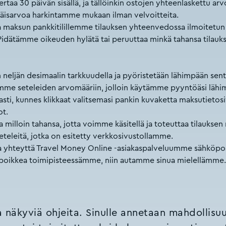
kertaa 30 päivän sisällä, ja tällöinkin ostojen yhteenlaskettu
äisarvoa harkintamme mukaan ilman velvoitteita.
ttaa maksun pankkitilillemme tilauksen yhteenvedossa ilmoite
 Pidätämme oikeuden hylätä tai peruuttaa minkä tahansa tilauk
n neljän desimaalin tarkkuudella ja pyöristetään lähimpään sentt
iemme seteleiden arvomääriin, jolloin käytämme pyyntöäsi lä
en asti, kunnes klikkaat valitsemasi pankin kuvaketta maksutieto
ot.
a milloin tahansa, jotta voimme käsitellä ja toteuttaa tilaukse
teleitä, jotka on esitetty verkkosivustollamme.
 ota yhteyttä Travel Money Online -asiakaspalveluumme sähköpo
poikkea toimipisteessämme, niin autamme sinua mielellämme.
 näkyviä ohjeita. Sinulle annetaan mahdollisuu