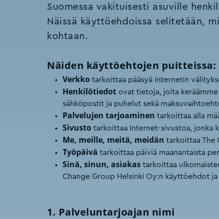
Suomessa vakituisesti asuville henkilö
Näissä käyttöehdoissa selitetään, mi
kohtaan.
Näiden käyttöehtojen puitteissa:
Verkko
tarkoittaa pääsyä Internetin välityks
Henkilötiedot
ovat tietoja, joita keräämme
sähköpostit ja puhelut sekä maksuvaihtoeht
Palvelujen tarjoaminen
tarkoittaa alla mää
Sivusto
tarkoittaa Internet-sivustoa, jonka 
Me, meille, meitä, meidän
tarkoittaa The
Työpäivä
tarkoittaa päiviä maanantaista perj
Sinä, sinun, asiakas
tarkoittaa ulkomaisten
Change Group Helsinki Oy:n käyttöehdot ja 
1. Palveluntarjoajan nimi