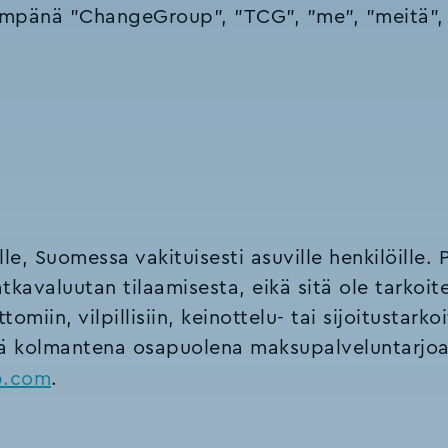
empänä "ChangeGroup", "TCG", "me", "meitä", 
lle, Suomessa vakituisesti asuville henkilöille. 
atkavaluutan tilaamisesta, eikä sitä ole tarkoi
omiin, vilpillisiin, keinottelu- tai sijoitustarkoi
ä kolmantena osapuolena maksupalveluntarjoaj
p.com
.