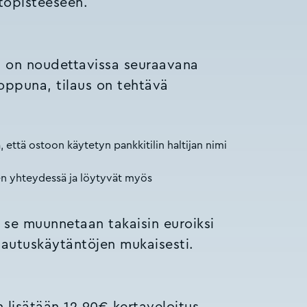
topisteeseen.
us on noudettavissa seuraavana
loppuna, tilaus on tehtävä
, että ostoon käytetyn pankkitilin haltijan nimi
sen yhteydessä ja löytyvät myös
n se muunnetaan takaisin euroiksi
alautuskäytäntöjen mukaisesti.
n lisätään 12,90€ kertaveloitus