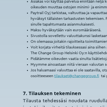
Asiakas voi käyttää palvelua enintään neljä 
oikeuden muuttaa ostojen minimi- ja enimm
Paytrail Oyj tarkistaa, valtuuttaa ja vapau
hyväksyt tällaisten tarkastusten tekemisen.
sinulle tapahtumasta asianmukaisesti.
Maksu hyväksytään vain euromääräisenä.
Sivustolla sovellettu valuuttakurssi lasketaa
On olemassa joitakin rajoitteita toimittam
Voit korjata virheitä tilauksessasi aina siih
The Change Group Helsinki Oy:n käyttöehd
Pidätämme oikeuden vaatia sinulta lisätietoj
Myymme ainoastaan niitä vieraan valuutan se
Jos haluamaasi valuuttaa ei ole saatavilla,
osoitteeseen
tilaukset@changegroup.fi
tai 
7. Tilauksen tekeminen
Tilausta tehdessäsi noudata ruudulla