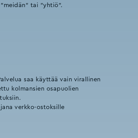
"meidän" tai "yhtiö".
Palvelua saa käyttää vain virallinen
tettu kolmansien osapuolien
tuksiin.
ana verkko-ostoksille