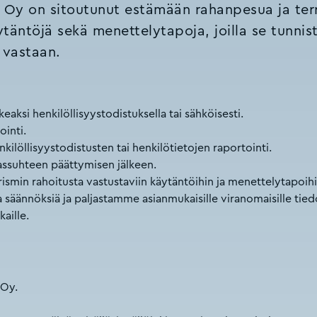
Oy on sitoutunut estämään rahanpesua ja terr
äntöjä sekä menettelytapoja, joilla se tunnist
 vastaan.
aksi henkilöllisyystodistuksella tai sähköisesti.
ointi.
nkilöllisyystodistusten tai henkilötietojen raportointi.
kassuhteen päättymisen jälkeen.
ismin rahoitusta vastustaviin käytäntöihin ja menettelytapoihi
ännöksiä ja paljastamme asianmukaisille viranomaisille tiedot 
aille.
 Oy.