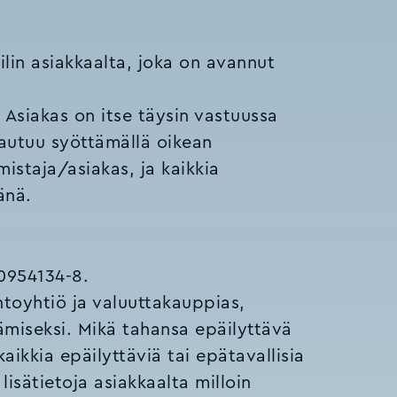
lin asiakkaalta, joka on avannut
 Asiakas on itse täysin vastuussa
tautuu syöttämällä oikean
istaja/asiakas, ja kaikkia
änä.
0954134-8.
oyhtiö ja valuuttakauppias,
tämiseksi. Mikä tahansa epäilyttävä
kaikkia epäilyttäviä tai epätavallisia
sätietoja asiakkaalta milloin