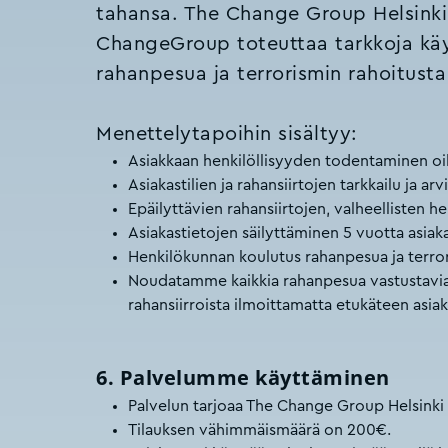
tahansa. The Change Group Helsinki 
ChangeGroup toteuttaa tarkkoja käyt
rahanpesua ja terrorismin rahoitusta
Menettelytapoihin sisältyy:
Asiakkaan henkilöllisyyden todentaminen oike
Asiakastilien ja rahansiirtojen tarkkailu ja arvi
Epäilyttävien rahansiirtojen, valheellisten he
Asiakastietojen säilyttäminen 5 vuotta asia
Henkilökunnan koulutus rahanpesua ja terror
Noudatamme kaikkia rahanpesua vastustavia sä
rahansiirroista ilmoittamatta etukäteen asiakk
6. Palvelumme käyttäminen
Palvelun tarjoaa The Change Group Helsinki
Tilauksen vähimmäismäärä on 200€.