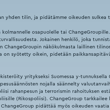
n yhden tilin, ja pidätämme oikeuden sulkea ti
n kolmannelle osapuolelle tai ChangeGroupille.
urvallisuudesta. Jokainen henkilö, joka tunnis
n ChangeGroupin näkökulmasta laillinen tilinom
na on syötetty oikein, pidetään paikkansapitäv
isteröity yritykseksi Suomessa y-tunnuksella 
susäännösten nojalla säännelty valuutanvaiht
oliisi rahanpesun ja terrorismin rahoituksen es
oliisille (Rikospoliisi). ChangeGroup tarkkailee 
 ChangeGroup pidättää myös oikeuden vaatia li