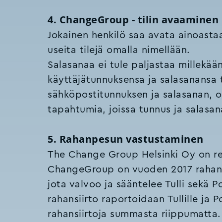
4. ChangeGroup - tilin avaaminen
Jokainen henkilö saa avata ainoastaa
useita tilejä omalla nimellään.
Salasanaa ei tule paljastaa millekää
käyttäjätunnuksensa ja salasanansa t
sähköpostitunnuksen ja salasanan, o
tapahtumia, joissa tunnus ja salasa
5. Rahanpesun vastustaminen
The Change Group Helsinki Oy on rek
ChangeGroup on vuoden 2017 rahanpe
jota valvoo ja sääntelee Tulli sekä P
rahansiirto raportoidaan Tullille ja P
rahansiirtoja summasta riippumatta.