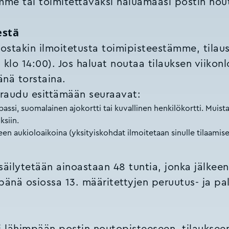
ämme tai toimitettavaksi haluamaasi postin nou
estä
 jostakin ilmoitetusta toimipisteestämme, tila
 klo 14:00). Jos haluat noutaa tilauksen viikon
änä torstaina.
varaudu esittämään seuraavat:
assi, suomalainen ajokortti tai kuvallinen henkilökortti. Muista
ksiin.
een aukioloaikoina (yksityiskohdat ilmoitetaan sinulle tilaami
 säilytetään ainoastaan 48 tuntia, jonka jälkee
empänä osiossa 13. määritettyjen peruutus- ja p
ksi lähimpään postin noutopisteeseen, tilauksee