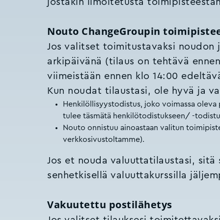
jostakin ilmoitetusta toimipisteest
Nouto ChangeGroupin toimipiste
Jos valitset toimitustavaksi noudon
arkipäivänä (tilaus on tehtävä ennen
viimeistään ennen klo 14:00 edeltäv
Kun noudat tilaustasi, ole hyvä ja 
Henkilöllisyystodistus, joko voimassa oleva p
tulee täsmätä henkilötodistukseen/ -todistu
Nouto onnistuu ainoastaan valitun toimipist
verkkosivustoltamme).
Jos et nouda valuuttatilaustasi, sitä
senhetkisellä valuuttakurssilla jälj
Vakuutettu postilähetys
Jos valitset tilauksesi toimitettava