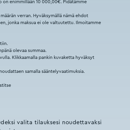
 arvo on enimmillään 10 000,00€. Pidätämme
tun määrän verran. Hyväksymällä nämä ehdot
sen, jonka maksua ei ole valtuutettu. Ilmoitamme
iin.
himpänä olevaa summaa.
sivulla. Klikkaamalla pankin kuvaketta hyväksyt
n noudattaen samalla sääntelyvaatimuksia.
stitse
deksi valita tilauksesi noudettavaksi