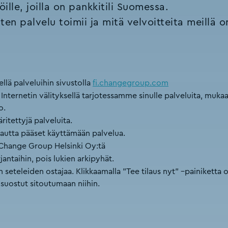
ille, joilla on pankkitili Suomessa.
ten palvelu toimii ja mitä velvoitteita meillä 
ellä palveluihin sivustolla
fi.changegroup.com
 Internetin välityksellä tarjotessamme sinulle palveluita, muk
o.
ritettyjä palveluita.
kautta pääset käyttämään palvelua.
 Change Group Helsinki Oy:tä
antaihin, pois lukien arkipyhät.
 seteleiden ostajaa. Klikkaamalla "Tee tilaus nyt" –painiketta 
suostut sitoutumaan niihin.