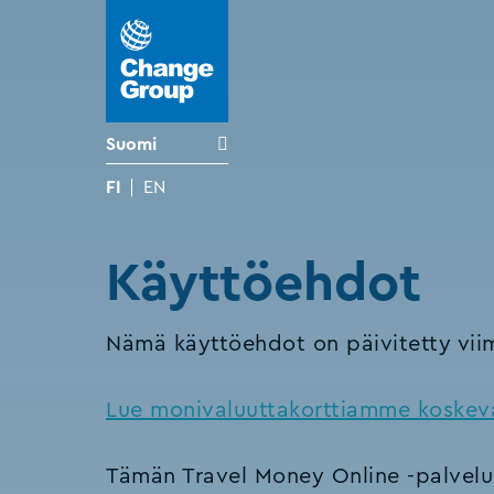
Suomi
FI
EN
Käyttöehdot
Nämä käyttöehdot on päivitetty viim
Lue monivaluuttakorttiamme koskev
Tämän Travel Money Online -palvelun