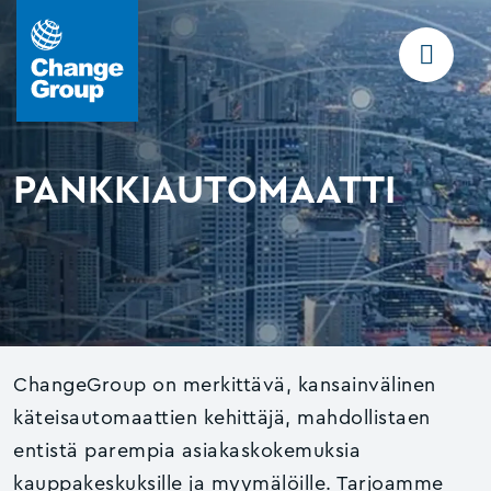
PANKKIAUTOMAATTI
ChangeGroup on merkittävä, kansainvälinen
käteisautomaattien kehittäjä, mahdollistaen
entistä parempia asiakaskokemuksia
kauppakeskuksille ja myymälöille. Tarjoamme