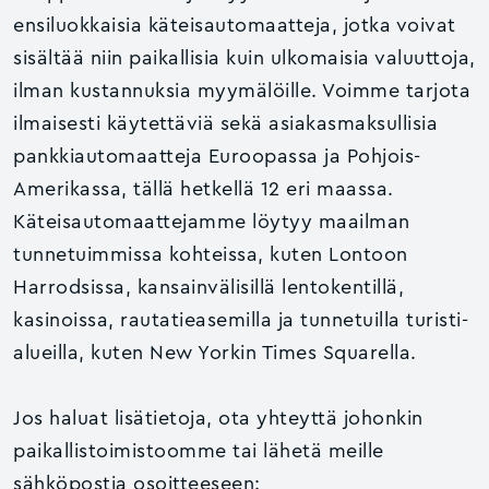
ensiluokkaisia käteisautomaatteja, jotka voivat
sisältää niin paikallisia kuin ulkomaisia valuuttoja,
ilman kustannuksia myymälöille. Voimme tarjota
ilmaisesti käytettäviä sekä asiakasmaksullisia
pankkiautomaatteja Euroopassa ja Pohjois-
Amerikassa, tällä hetkellä 12 eri maassa.
Käteisautomaattejamme löytyy maailman
tunnetuimmissa kohteissa, kuten Lontoon
Harrodsissa, kansainvälisillä lentokentillä,
kasinoissa, rautatieasemilla ja tunnetuilla turisti-
alueilla, kuten New Yorkin Times Squarella.
Jos haluat lisätietoja, ota yhteyttä johonkin
paikallistoimistoomme tai lähetä meille
sähköpostia osoitteeseen: