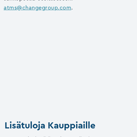
atms@changegroup.com
.
Lisätuloja Kauppiaille