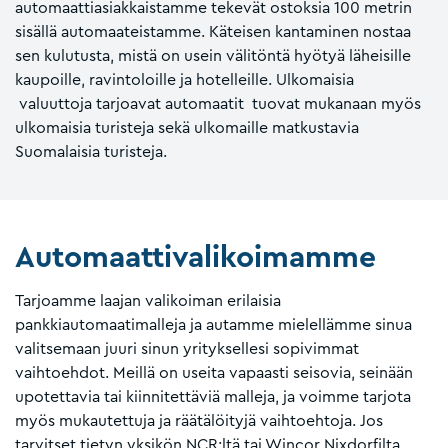
automaattiasiakkaistamme tekevät ostoksia 100 metrin
sisällä automaateistamme. Käteisen kantaminen nostaa
sen kulutusta, mistä on usein välitöntä hyötyä läheisille
kaupoille, ravintoloille ja hotelleille. Ulkomaisia
valuuttoja tarjoavat automaatit tuovat mukanaan myös
ulkomaisia turisteja sekä ulkomaille matkustavia
Suomalaisia turisteja.
Automaattivalikoimamme
Tarjoamme laajan valikoiman erilaisia
pankkiautomaatimalleja ja autamme mielellämme sinua
valitsemaan juuri sinun yrityksellesi sopivimmat
vaihtoehdot. Meillä on useita vapaasti seisovia, seinään
upotettavia tai kiinnitettäviä malleja, ja voimme tarjota
myös mukautettuja ja räätälöityjä vaihtoehtoja. Jos
tarvitset tietyn yksikön NCR:ltä tai Wincor Nixdorfilta,