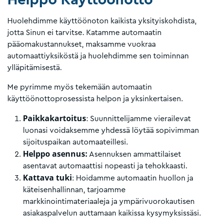
Helppo Käyttöönotto
Huolehdimme käyttöönoton kaikista yksityiskohdista,
jotta Sinun ei tarvitse. Katamme automaatin
pääomakustannukset, maksamme vuokraa
automaattiyksiköstä ja huolehdimme sen toiminnan
ylläpitämisestä.
Me pyrimme myös tekemään automaatin
käyttöönottoprosessista helpon ja yksinkertaisen.
Paikkakartoitus
: Suunnittelijamme vierailevat
luonasi voidaksemme yhdessä löytää sopivimman
sijoituspaikan automaateillesi.
Helppo asennus:
Asennuksen ammattilaiset
asentavat automaattisi nopeasti ja tehokkaasti.
Kattava tuki
: Hoidamme automaatin huollon ja
käteisenhallinnan, tarjoamme
markkinointimateriaaleja ja ympärivuorokautisen
asiakaspalvelun auttamaan kaikissa kysymyksissäsi.