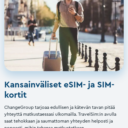
Kansainväliset eSIM- ja SIM-
kortit
ChangeGroup tarjoaa edullisen ja kätevän tavan pitää
yhteyttä matkustaessasi ulkomailla. TravelSim:in avulla
saat tehokkaan ja saumattoman yhteyden helposti ja
nopeasti, mihin tahansa matkustatkaan.