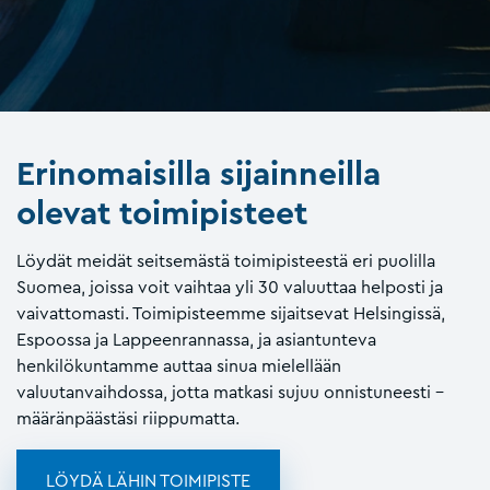
Erinomaisilla sijainneilla
olevat toimipisteet
Löydät meidät seitsemästä toimipisteestä eri puolilla
Suomea, joissa voit vaihtaa yli 30 valuuttaa helposti ja
vaivattomasti. Toimipisteemme sijaitsevat Helsingissä,
Espoossa ja Lappeenrannassa, ja asiantunteva
henkilökuntamme auttaa sinua mielellään
valuutanvaihdossa, jotta matkasi sujuu onnistuneesti –
määränpäästäsi riippumatta.
LÖYDÄ LÄHIN TOIMIPISTE