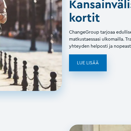
Kansainväli
kortit
ChangeGroup tarjoaa edullise
matkustaessasi ulkomailla. T
yhteyden helposti ja nopeast
LUE LISÄÄ