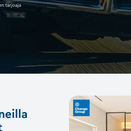
n tarjoaja
neilla
t