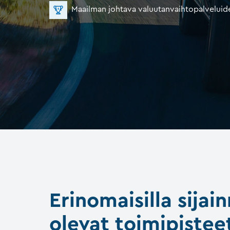
Maailman johtava valuutanvaihtopalveluide
Erinomaisilla sijain
olevat toimipistee