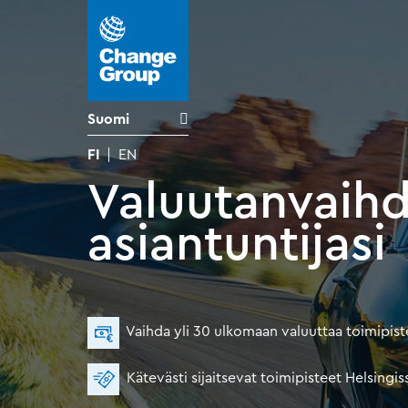
Suomi
FI
EN
Valuutanvaih
asiantuntijasi
Vaihda yli 30 ulkomaan valuuttaa toimipis
Kätevästi sijaitsevat toimipisteet Helsing