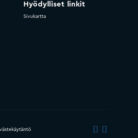
Hyödylliset linkit
Sivukartta
västekäytäntö