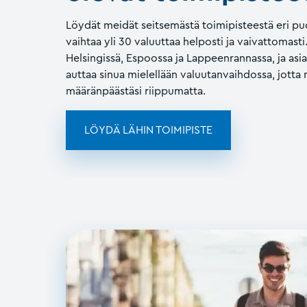
Löydät meidät seitsemästä toimipisteestä eri puo
vaihtaa yli 30 valuuttaa helposti ja vaivattomast
Helsingissä, Espoossa ja Lappeenrannassa, ja a
auttaa sinua mielellään valuutanvaihdossa, jotta 
määränpäästäsi riippumatta.
LÖYDÄ LÄHIN TOIMIPISTE