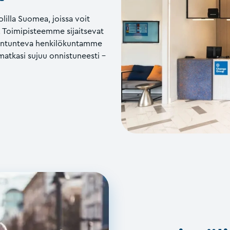
lilla Suomea, joissa voit
i. Toimipisteemme sijaitsevat
siantunteva henkilökuntamme
matkasi sujuu onnistuneesti –