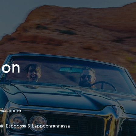
don
teissämme
issä, Espoossa & Lappeenrannassa