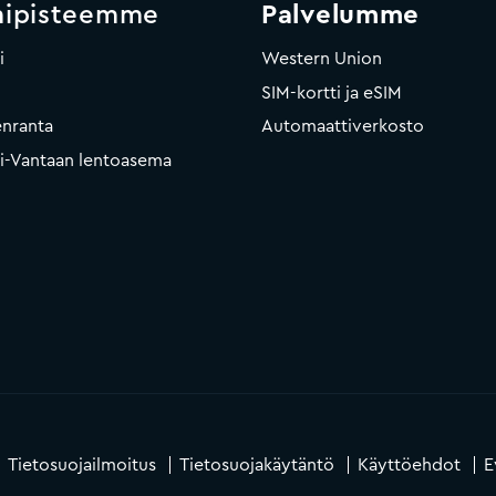
mipisteemme
Palvelumme
i
Western Union
SIM-kortti ja eSIM
nranta
Automaattiverkosto
ki-Vantaan lentoasema
Tietosuojailmoitus
Tietosuojakäytäntö
Käyttöehdot
E