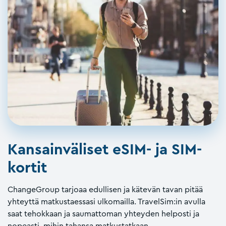
Kansainväliset eSIM- ja SIM-
kortit
ChangeGroup tarjoaa edullisen ja kätevän tavan pitää
yhteyttä matkustaessasi ulkomailla. TravelSim:in avulla
saat tehokkaan ja saumattoman yhteyden helposti ja
nopeasti, mihin tahansa matkustatkaan.