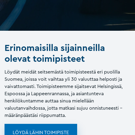
Erinomaisilla sijainneilla
olevat toimipisteet
Löydät meidät seitsemästä toimipisteestä eri puolilla
Suomea, joissa voit vaihtaa yli 30 valuuttaa helposti ja
vaivattomasti. Toimipisteemme sijaitsevat Helsingissä,
Espoossa ja Lappeenrannassa, ja asiantunteva
henkilökuntamme auttaa sinua mielellään
valuutanvaihdossa, jotta matkasi sujuu onnistuneesti –
määränpäästäsi riippumatta.
LÖYDÄ LÄHIN TOIMIPISTE