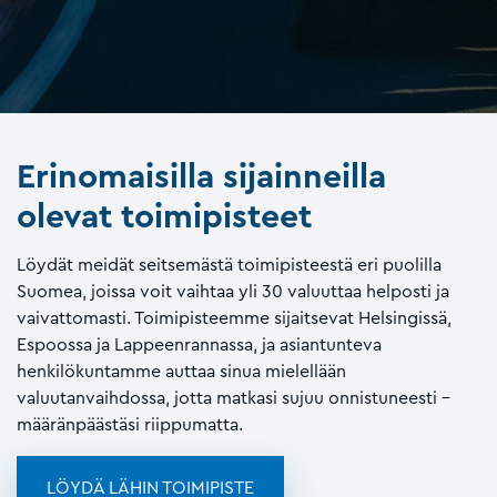
Erinomaisilla sijainneilla
olevat toimipisteet
Löydät meidät seitsemästä toimipisteestä eri puolilla
Suomea, joissa voit vaihtaa yli 30 valuuttaa helposti ja
vaivattomasti. Toimipisteemme sijaitsevat Helsingissä,
Espoossa ja Lappeenrannassa, ja asiantunteva
henkilökuntamme auttaa sinua mielellään
valuutanvaihdossa, jotta matkasi sujuu onnistuneesti –
määränpäästäsi riippumatta.
LÖYDÄ LÄHIN TOIMIPISTE