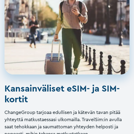
Kansainväliset eSIM- ja SIM-
kortit
ChangeGroup tarjoaa edullisen ja kätevän tavan pitää
yhteyttä matkustaessasi ulkomailla. TravelSim:in avulla
saat tehokkaan ja saumattoman yhteyden helposti ja
nopeasti, mihin tahansa matkustatkaan.