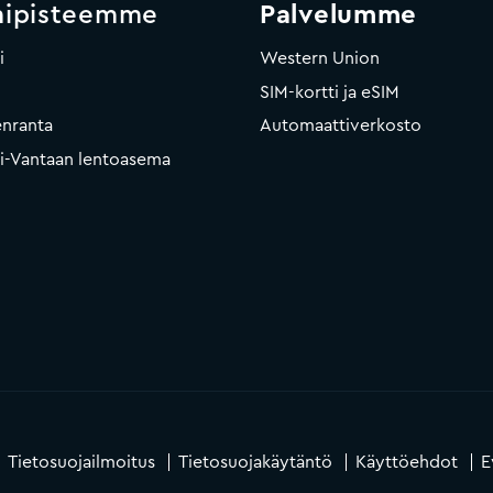
mipisteemme
Palvelumme
i
Western Union
SIM-kortti ja eSIM
nranta
Automaattiverkosto
ki-Vantaan lentoasema
Tietosuojailmoitus
Tietosuojakäytäntö
Käyttöehdot
E