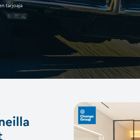
n tarjoaja
neilla
t