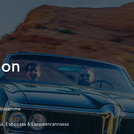
don
teissämme
issä, Espoossa & Lappeenrannassa