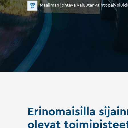
Maailman johtava valuutanvaihtopalveluide
Erinomaisilla sijain
olevat toimipistee