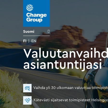
Suomi
FI
EN
Valuutanvaih
asiantuntijasi
Vaihda yli 30 ulkomaan valuuttaa toimipis
Kätevästi sijaitsevat toimipisteet Helsing