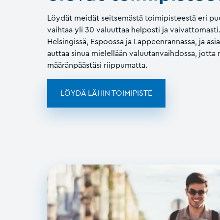
Löydät meidät seitsemästä toimipisteestä eri puo
vaihtaa yli 30 valuuttaa helposti ja vaivattomast
Helsingissä, Espoossa ja Lappeenrannassa, ja a
auttaa sinua mielellään valuutanvaihdossa, jotta 
määränpäästäsi riippumatta.
LÖYDÄ LÄHIN TOIMIPISTE