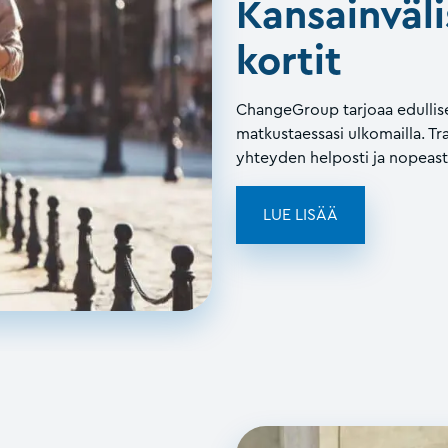
Kansainväli
kortit
ChangeGroup tarjoaa edullise
matkustaessasi ulkomailla. T
yhteyden helposti ja nopeast
LUE LISÄÄ