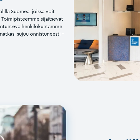
lilla Suomea, joissa voit
i. Toimipisteemme sijaitsevat
siantunteva henkilökuntamme
matkasi sujuu onnistuneesti –