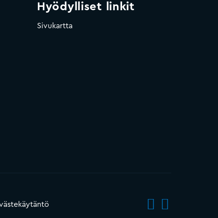
Hyödylliset linkit
Sivukartta
västekäytäntö