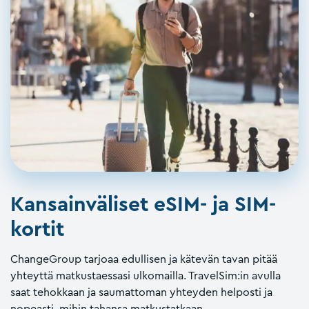
Kansainväliset eSIM- ja SIM-
kortit
ChangeGroup tarjoaa edullisen ja kätevän tavan pitää
yhteyttä matkustaessasi ulkomailla. TravelSim:in avulla
saat tehokkaan ja saumattoman yhteyden helposti ja
nopeasti, mihin tahansa matkustatkaan.