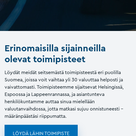
Erinomaisilla sijainneilla
olevat toimipisteet
Löydät meidät seitsemästä toimipisteestä eri puolilla
Suomea, joissa voit vaihtaa yli 30 valuuttaa helposti ja
vaivattomasti. Toimipisteemme sijaitsevat Helsingissä,
Espoossa ja Lappeenrannassa, ja asiantunteva
henkilökuntamme auttaa sinua mielellään
valuutanvaihdossa, jotta matkasi sujuu onnistuneesti –
määränpäästäsi riippumatta.
LÖYDÄ LÄHIN TOIMIPISTE