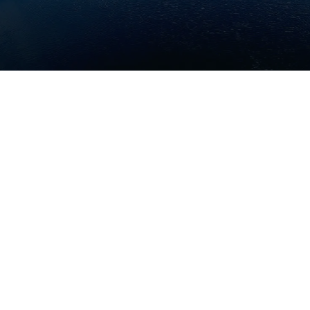
The content is being published. It will be available
shortly. Sorry for the inconvenience.