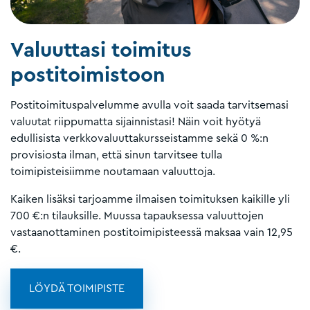
Valuuttasi toimitus
postitoimistoon
Postitoimituspalvelumme avulla voit saada tarvitsemasi
valuutat riippumatta sijainnistasi! Näin voit hyötyä
edullisista verkkovaluuttakursseistamme sekä 0 %:n
provisiosta ilman, että sinun tarvitsee tulla
toimipisteisiimme noutamaan valuuttoja.
Kaiken lisäksi tarjoamme ilmaisen toimituksen kaikille yli
700 €:n tilauksille. Muussa tapauksessa valuuttojen
vastaanottaminen postitoimipisteessä maksaa vain 12,95
€.
LÖYDÄ TOIMIPISTE