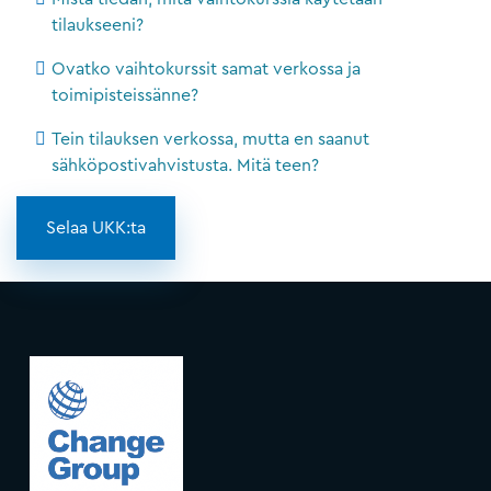
tilaukseeni?
Ovatko vaihtokurssit samat verkossa ja
toimipisteissänne?
Tein tilauksen verkossa, mutta en saanut
sähköpostivahvistusta. Mitä teen?
Selaa UKK:ta