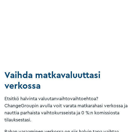
Vaihda matkavaluuttasi
verkossa
Etsitkö halvinta valuutanvaihtovaihtoehtoa?
ChangeGroupin avulla voit varata matkarahasi verkossa ja
nauttia parhaista vaihtokursseista ja 0 %:n komissiosta
tilauksestasi.
Rahan varaaminen verkossa on siis halvin tapa vaihtaa