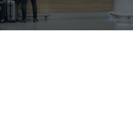
The content is being published. It will be available
shortly. Sorry for the inconvenience.