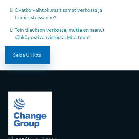
Ovatko vaihtokurssit samat verkossa ja
toimipisteissänne?
Tein tilauksen verkossa, mutta en saanut
sähköpostivahvistusta. Mitä teen?
Selaa UKK:ta
ChangeGroup Suomi