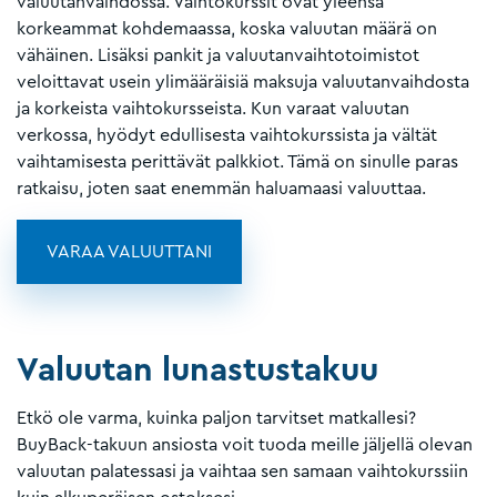
valuutanvaihdossa. Vaihtokurssit ovat yleensä
korkeammat kohdemaassa, koska valuutan määrä on
vähäinen. Lisäksi pankit ja valuutanvaihtotoimistot
veloittavat usein ylimääräisiä maksuja valuutanvaihdosta
ja korkeista vaihtokursseista. Kun varaat valuutan
verkossa, hyödyt edullisesta vaihtokurssista ja vältät
vaihtamisesta perittävät palkkiot. Tämä on sinulle paras
ratkaisu, joten saat enemmän haluamaasi valuuttaa.
VARAA VALUUTTANI
Valuutan lunastustakuu
Etkö ole varma, kuinka paljon tarvitset matkallesi?
BuyBack-takuun ansiosta voit tuoda meille jäljellä olevan
valuutan palatessasi ja vaihtaa sen samaan vaihtokurssiin